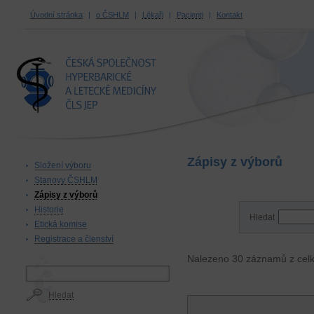
Úvodní stránka
|
o ČSHLM
|
Lékaři
|
Pacienti
|
Kontakt
ČESKÁ SPOLEČNOST
HYPERBARICKÉ A LETECKÉ
MEDICÍNY ČLS JEP
Zápisy z výborů
Složení výboru
Stanovy ČSHLM
Zápisy z výborů
Historie
Hledat
Etická komise
Registrace a členství
Nalezeno 30 záznamů z celko
Hledat