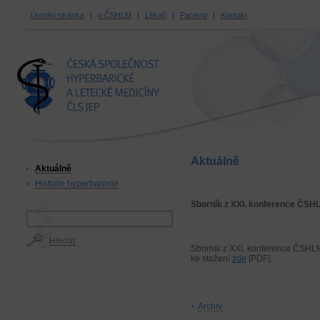
Úvodní stránka
|
o ČSHLM
|
Lékaři
|
Pacienti
|
Kontakt
ČESKÁ SPOLEČNOST
HYPERBARICKÉ A LETECKÉ
MEDICÍNY ČLS JEP
Aktuálně
Aktuálně
Historie hyperbaroxie
Sborník z XXI. konference ČSH
Hledat
Sborník z XXI. konference ČSHL
ke stažení
zde
[PDF].
Archiv