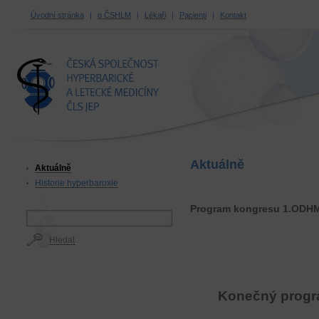
Úvodní stránka
|
o ČSHLM
|
Lékaři
|
Pacienti
|
Kontakt
ČESKÁ SPOLEČNOST
HYPERBARICKÉ A LETECKÉ
MEDICÍNY ČLS JEP
Aktuálně
Aktuálně
Historie hyperbaroxie
Program kongresu 1.ODH
Hledat
Konečný prog