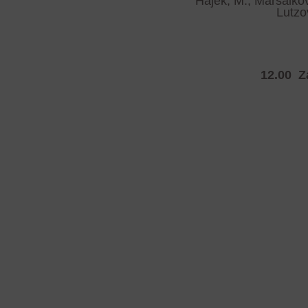
Hájek, M., Maršálková
Lutzo
12.00
Z