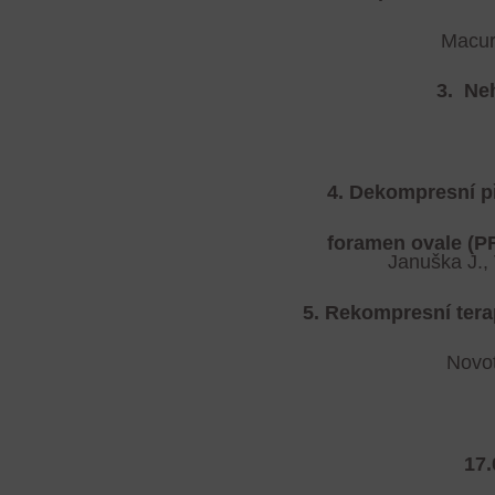
Macura
3.
Neh
4. Dekompresní př
foramen ovale
(P
Januška J.,
5.
Rekompresní tera
Novot
17.