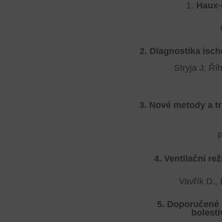
1.
Haux-
2. Diagnostika isc
Stryja J, Ří
3.
Nové metody a tr
P
4.
Ventilační rež
Vavřík D.,
5. Doporučené 
bolesti