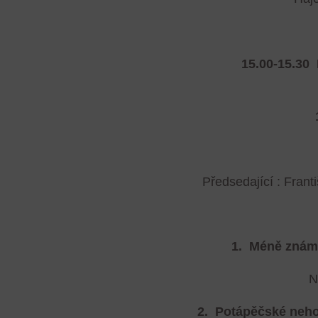
15.00-15.30
Předsedající : Fran
1.
Méně známá
N
2.
Potápěčské nehod