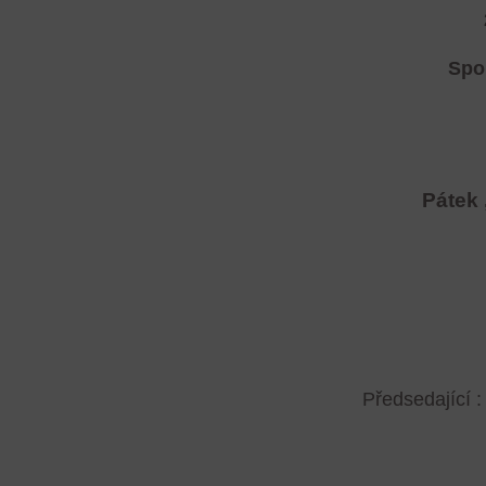
Spo
Pátek 
Předsedající :