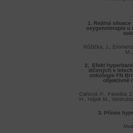
1. Reálná situace
oxygenoterapie u 
oxi
Růžička, J., Emmero
M.,
2.
Efekt hyperbari
léčených v letech
onkologie FN Brn
objektivně 
Cahová P., Pavelka Z.
H., Hájek M., Ventruba 
3. Přínos hyp
Made