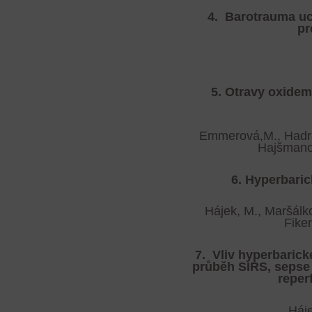
4.
Barotrauma uc
pr
5.
Otravy oxidem
Emmerová,M., Hadrav
Hajšmanov
6. Hyperbaric
Hájek, M., Maršálkov
Fike
7.
Vliv hyperbaric
průběh SIRS, sepse
reper
Háje