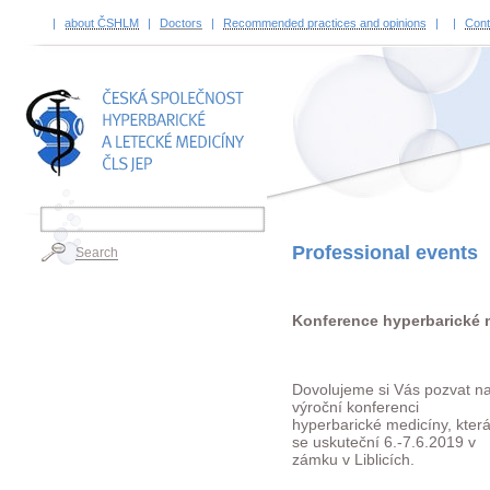
|
about ČSHLM
|
Doctors
|
Recommended practices and opinions
|
|
Cont
TITLE
Professional events
Search
Konference hyperbarické 
Dovolujeme si Vás pozvat n
výroční konferenci
hyperbarické medicíny, kter
se uskuteční 6.-7.6.2019 v
zámku v Liblicích.