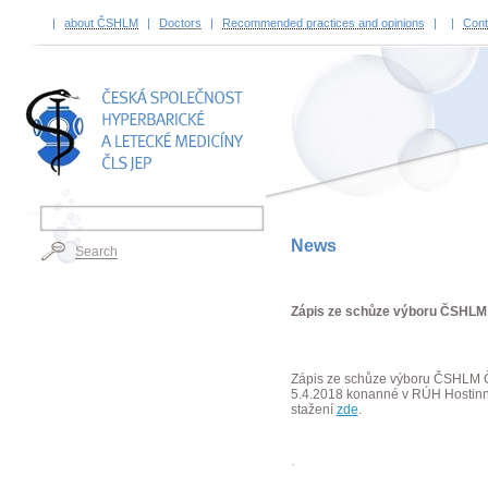
|
about ČSHLM
|
Doctors
|
Recommended practices and opinions
|
|
Cont
TITLE
News
Search
Zápis ze schůze výboru ČSHLM
Zápis ze schůze výboru ČSHLM
5.4.2018 konanné v RÚH Hostin
stažení
zde
.