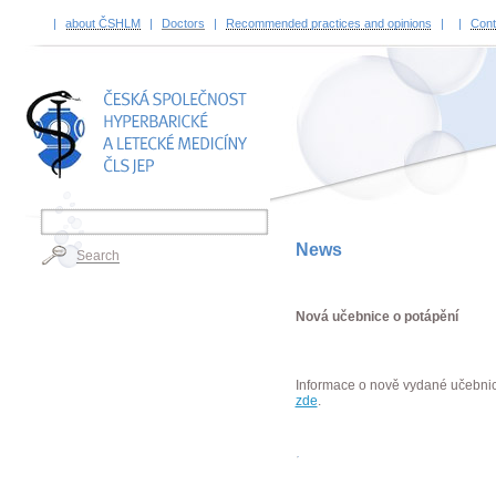
|
about ČSHLM
|
Doctors
|
Recommended practices and opinions
|
|
Cont
TITLE
News
Search
Nová učebnice o potápění
Informace o nově vydané učebnic
zde
.