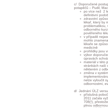
c/ Doporučené postup
potapěčů – Pudil, Ma
po více než 2 l
definitivní pod
zdravotní způso
lékař, který by
problematikou, 
odborného kurz
pověřeného lék
v případě nejas
mohlo znamenat 
lékaře se způso
medicíně
prohlídky jsou 
výbor doporuče
úpravách schvál
materiál v tét
stránkách naší 
některém z odb
změna v systém
implementována 
nelze vyloučit 
odbornostmi, e
d/ Jednání ÚLZ versu
příslušná poboč
2011 začala vyž
708(!), přestož
plnou odbornou k