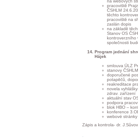
na webových s
pracoviště Pra
ČSHLM 24.6.201
těchto kontrove
pracoviště na 
zaslán dopis
na základě těcht
Stanov OS ČSHL
kontroverzního 
společnosti bu
Program jednání shr
Hájek
smlouva ÚLZ P
stanovy ČSHL
doporučené pos
potapěčů, dopo
reakreditace pr
novela vyhlášky
zdrav. zařízení
aktuální stav 
podpora pracov
blok HBO – kon
konference 3.O
webové stránky 
Zápis a kontrola- dr. J.Sůvov