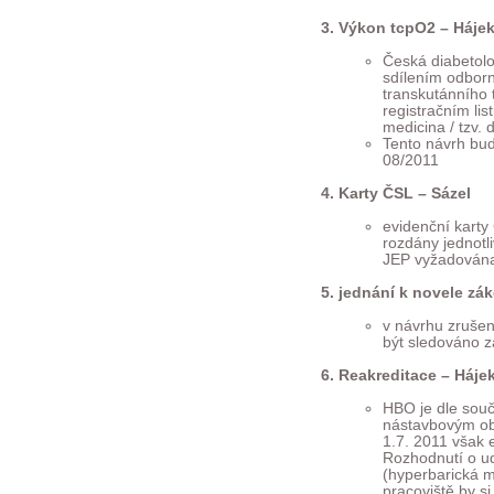
Výkon tcpO2 – Hájek
Česká diabetolo
sdílením odborn
transkutánního 
registračním lis
medicina / tzv. 
Tento návrh bud
08/2011
Karty ČSL – Sázel
evidenční kart
rozdány jednotl
JEP vyžadován
jednání k novele zák
v návrhu zrušen
být sledováno 
Reakreditace – Háje
HBO je dle souč
nástavbovým ob
1.7. 2011 však 
Rozhodnutí o u
(hyperbarická m
pracoviště by s