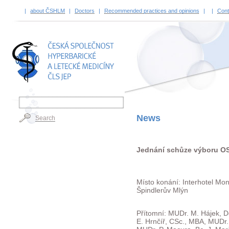
|
about ČSHLM
|
Doctors
|
Recommended practices and opinions
|
|
Cont
TITLE
News
Search
Jednání schůze výboru OS
Místo konání: Interhotel Mo
Špindlerův Mlýn
Přítomní: MUDr. M. Hájek, 
E. Hrnčíř, CSc., MBA, MUDr. 