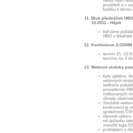
neboť HBO terap
prostředí a z n
kyslíku k těmto
Blok přednášek HBO 
10.2011 - Hájek
byli jsme požád
HBO v lékařské 
Konference 3.ODHM 2
termín 21.-22.6
termínu na 3 dn
Webové stránky prac
bylo zjištěno, 
webových stránk
wellness pobytů
provedením HBO
indikovaných o
úhrady ubytová
Součástí webov
kontroverzí je 
společnosti 
členové výboru
od způsobu tak
zneužití loga 
prohlášení o dů