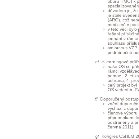
oboru HMO) k p
specializovaném
důvodem je, že 
je stále uveden
(ARO), což neod
medicíně v posl
v této věci byl
řešení příslušné
jednání v rámci
souhlasu přísl
smlouva s VZP 
podmínečně p
e/ e-learningové průř
naše OS se přih
rámci vzdělávac
pomoc , 2. etika
ochrana, 4. pre
celý projekt by
OS vedením IP
f/ Doporučený postup
znění doporučen
vychází z dopo
členové výboru 
připomínkami fo
odstraněny a p
června 2011)
g/ Kongres ČSHLM 20