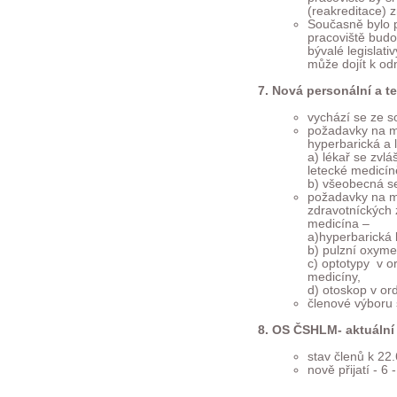
(reakreditace) 
Současně bylo 
pracoviště budo
bývalé legislati
může dojít k od
Nová personální a t
vychází se ze s
požadavky na m
hyperbarická a 
a) lékař se zvlá
letecké medicín
b) všeobecná se
požadavky na m
zdravotníckých 
medicína –
a)hyperbarická
b) pulzní oxymet
c) optotypy v o
medicíny,
d) otoskop v or
členové výboru 
OS ČSHLM- aktuální 
stav členů k 22
nově přijatí - 
J.Fikar
V. Najma