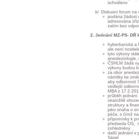
schváleno
k/ Diskusní forum na 
podána žádost o
adresována zřiz
zatím bez odpo
Jednání MZ-PS- DŘ k
hyberbarická a 
ale není nosit
tyto výkony stá
anesteziologie, 
ČSHLM žádá vytv
výkony budou 
za obor anestez
námitky ke změ
aby odbornost 7
vedlejší odborn
MBA z 17.2.201
průběh jednání 
okamžitě shozen
struktury a fin
jako snaha o sn
péče, s čímž n
připomínky k pr
předseda OS, n
zohledněny
další jednání v
Sázel