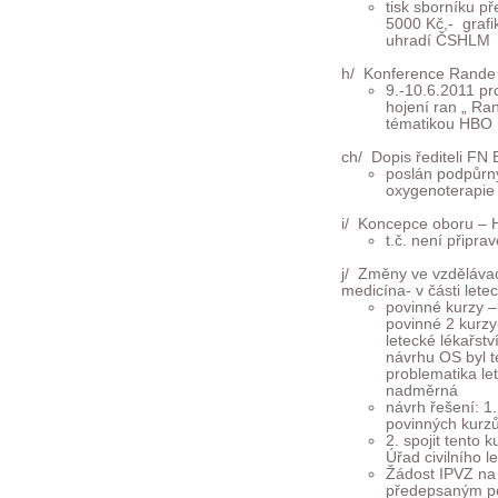
tisk sborníku p
5000 Kč,- graf
uhradí ČSHLM
h/ Konference Rande 
9.-10.6.2011 p
hojení ran „ Ra
tématikou HBO
ch/ Dopis řediteli FN 
poslán podpůrný
oxygenoterapie
i/ Koncepce oboru – 
t.č. není připra
j/ Změny ve vzděláva
medicína- v části lete
povinné kurzy 
povinné 2 kurzy
letecké lékařst
návrhu OS byl t
problematika le
nadměrná
návrh řešení: 1
povinných kurzů
2. spojit tento
Úřad civilního le
Žádost IPVZ na 
předepsaným po