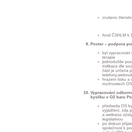
J. Smékal
J. Hole
M. Koru
zrušeno členstv
M. Emm
D. Řez
L. Matě
fond ČSHLM k 1
Poster – podpora pr
byl vypracován
terapie
jednodušše použ
indikace dle so
část je určena p
telefony,webové
hrazení tisku a
možnostech OS, 
Vypracování odborné
kyslíku v O2 baru Po
předseda OS by
vyjádření, zda 
a wellness účel
legislativou
po diskuzi přij
společnost k po