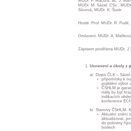
MUDr. P. Macura, Bc. J. Mar
MUDr. M. Sázel, CSc., MUDr.
Sůvová, MUDr. K. Šustr
Hosté: Prof. MUDr. R. Pudil,
Omluveni: MUDr. A. Malíkov
Zápisem pověřena MUDr. J.Sů
Usnesení a úkoly z p
a/ Dopis ČLK – Sázel
připomínky k n
pojištění výbor 
ČSHLM je garan
měly by být hra
indikacích věde
konference E
b/ Stanovy ČSHLM- Kr
Aktuální znění 
aktualizovat, p
do poloviny říj
bodech